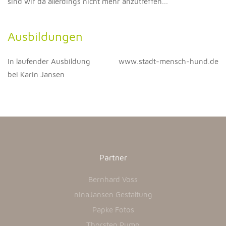
sind wir da allerdings nicht mehr anzutreffen...
Ausbildungen
In laufender Ausbildung
www.stadt-mensch-hund.de
bei Karin Jansen
Partner
Bernhard Voss
ninaJansen Gestaltung
Papke Fotos
Thorsten Pump